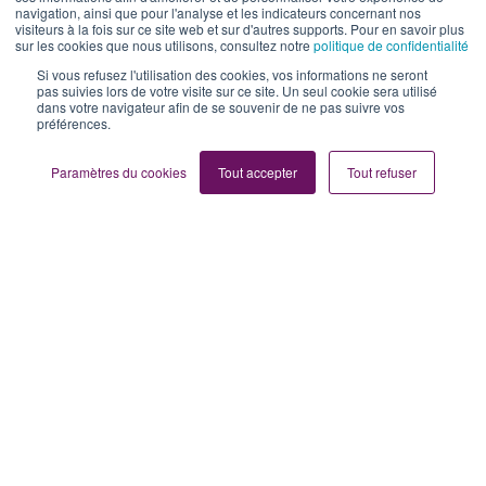
navigation, ainsi que pour l'analyse et les indicateurs concernant nos
visiteurs à la fois sur ce site web et sur d'autres supports. Pour en savoir plus
par
Brenda Damour
5 min de lecture
sur les cookies que nous utilisons, consultez notre
politique de confidentialité
Si vous refusez l'utilisation des cookies, vos informations ne seront
17/09/2025 09:00
pas suivies lors de votre visite sur ce site. Un seul cookie sera utilisé
dans votre navigateur afin de se souvenir de ne pas suivre vos
préférences.
Paramètres du cookies
Tout accepter
Tout refuser
Un forfait mobile illimité, c’est la possibilité de
pouvoir appeler, envoyer des messages ou
naviguer sur internet sans se poser de limites.
Regarder une vidéo, lancer un appel ou
consulter ses applis devient un réflexe, sans
avoir à surveiller sa consommation.