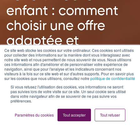
enfant : comment
choisir une offre
adaptée et
Ce site web stocke les cookies sur votre ordinateur. Ces cookies sont utilisés
sécurisée ?
pour collecter des informations sur la manière dont vous interagissez avec
notre site web et nous permettent de nous souvenir de vous. Nous utilisons
ces informations afin d'améliorer et de personnaliser votre expérience de
navigation, ainsi que pour l'analyse et les indicateurs concernant nos
visiteurs à la fois sur ce site web et sur d'autres supports. Pour en savoir plus
par
Brenda Damour
5 min de lecture
sur les cookies que nous utilisons, consultez notre
politique de confidentialité
Si vous refusez l'utilisation des cookies, vos informations ne seront
13/08/2025 09:00
pas suivies lors de votre visite sur ce site. Un seul cookie sera utilisé
dans votre navigateur afin de se souvenir de ne pas suivre vos
préférences.
Paramètres du cookies
Tout accepter
Tout refuser